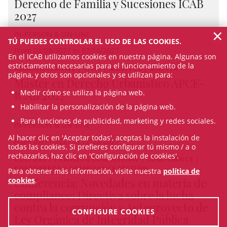
Derecho de Familia y Sucesiones ICAB
2027
×
IN-PERSON & ON-LINE
TÚ PUEDES CONTROLAR EL USO DE LAS COOKIES.
From 03/08/2027 to 07/14/2027
En el ICAB utilizamos cookies en nuestra página. Algunas son
estrictamente necesarias para el funcionamiento de la
ADMINISTRATIVE | CIVIL | MASTERS | MASTER
página, y otros son opcionales y se utilizan para:
Máster en Derecho Urbanístico APCE-
ICAB 2027
Medir cómo se utiliza la página web.
Habilitar la personalización de la página web.
Para funciones de publicidad, marketing y redes sociales.
IN-PERSON & ON-LINE
Al hacer clic en 'Aceptar todas', aceptas la instalación de
From 01/11/2027 to 12/20/2027
todas las cookies. Si prefieres configurar tú mismo / a o
rechazarlas, haz clic en 'Configuración de cookies'.
CULTURE / TRAINING COMMISSION | COMPLIANCE |
CONFERENCE | COMPLIANCE SECTION
Para obtener más información, visite nuestra
política de
Conferencia: Novedades en materia de
cookies
.
compliance: Directiva sobre la lucha
contra la corrupción y Anteproyecto de
CONFIGURE COOKIES
Ley Orgánica de Integridad Pública