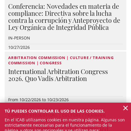
Conferencia: Novedades en materia de
compliance: Directiva sobre la lucha
contra la corrupción y Anteproyecto de
Ley Orgánica de Integridad Pública
IN-PERSON
10/27/2026
ARBITRATION COMMISSION | CULTURE / TRAINING
COMMISSION | CONGRESS
International Arbitration Congress
2026. Quo Vadis Arbitration
From 10/22/2026 to 10/23/2026
×
ADR CENTER - ICAB (CENTER FOR ALTERNATIVE
TÚ PUEDES CONTROLAR EL USO DE LAS COOKIES.
CONFLICT RESOLUTION) | CULTURE / TRAINING
En el ICAB utilizamos cookies en nuestra página. Algunas son
COMMISSION | ADR CENTER - ICAB | OTHER COURSES
estrictamente necesarias para el funcionamiento de la
Curso de Derecho Colaborativo (ed.
página, y otros son opcionales y se utilizan para: