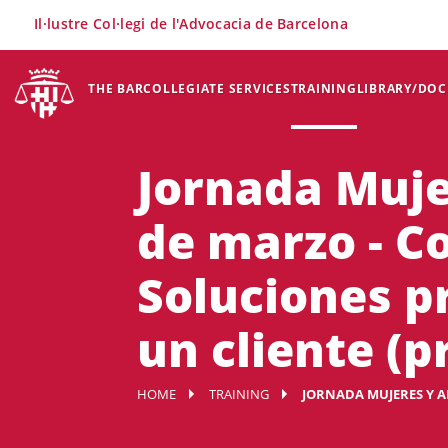
×
Il·lustre Col·legi de l'Advocacia de Barcelona
THE BAR
COLLEGIATE SERVICES
TRAINING
LIBRARY/DO
Jornada Muje
de marzo - Co
Soluciones p
un cliente (p
HOME
TRAINING
JORNADA MUJERES Y A