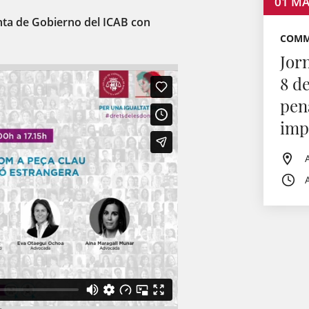
01
MA
unta de Gobierno del ICAB con
COMM
Jor
8 d
pen
imp