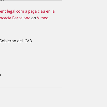
nt legal com a peça clau en la
vocacia Barcelona
on
Vimeo
.
e Gobierno del ICAB
a