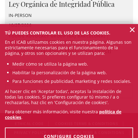
Ley Orgánica de Integridad Pública
IN-PERSON
×
10/27/2026
TÚ PUEDES CONTROLAR EL USO DE LAS COOKIES.
YOUNG ADVOCACY GROUP (GAJ BARCELONA) |
PENITENTIARY | CONFERENCE
En el ICAB utilizamos cookies en nuestra página. Algunas son
estrictamente necesarias para el funcionamiento de la
Conferencia: Hoja Histórico Penal
página, y otros son opcionales y se utilizan para:
Medir cómo se utiliza la página web.
IN-PERSON
Habilitar la personalización de la página web.
10/22/2026
Para funciones de publicidad, marketing y redes sociales.
Al hacer clic en 'Aceptar todas', aceptas la instalación de
VEURE TOTS ELS CURSOS
todas las cookies. Si prefieres configurar tú mismo / a o
rechazarlas, haz clic en 'Configuración de cookies'.
Para obtener más información, visite nuestra
política de
cookies
.
ETHICAL CODE
COOKIES TERMS & CONDITIONS
PRIVACY POLICY
RECORDING TEMS & CONDITIONS
CONFIGURE COOKIES