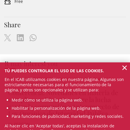
Free
Share
It may interest you
×
TÚ PUEDES CONTROLAR EL USO DE LAS COOKIES.
CULTURE / TRAINING COMMISSION | COMPLIANCE |
En el ICAB utilizamos cookies en nuestra página. Algunas son
CONFERENCE | COMPLIANCE SECTION
estrictamente necesarias para el funcionamiento de la
página, y otros son opcionales y se utilizan para:
Conferencia: Novedades en materia de
compliance: Directiva sobre la lucha
Medir cómo se utiliza la página web.
contra la corrupción y Anteproyecto de
Habilitar la personalización de la página web.
Ley Orgánica de Integridad Pública
Para funciones de publicidad, marketing y redes sociales.
IN-PERSON
Al hacer clic en 'Aceptar todas', aceptas la instalación de