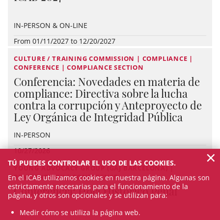
IN-PERSON & ON-LINE
From 01/11/2027 to 12/20/2027
CULTURE / TRAINING COMMISSION | COMPLIANCE |
CONFERENCE | COMPLIANCE SECTION
Conferencia: Novedades en materia de
compliance: Directiva sobre la lucha
contra la corrupción y Anteproyecto de
Ley Orgánica de Integridad Pública
IN-PERSON
×
10/27/2026
TÚ PUEDES CONTROLAR EL USO DE LAS COOKIES.
YOUNG ADVOCACY GROUP (GAJ BARCELONA) |
PENITENTIARY | CONFERENCE
En el ICAB utilizamos cookies en nuestra página. Algunas son
estrictamente necesarias para el funcionamiento de la
Conferencia: Hoja Histórico Penal
página, y otros son opcionales y se utilizan para:
Medir cómo se utiliza la página web.