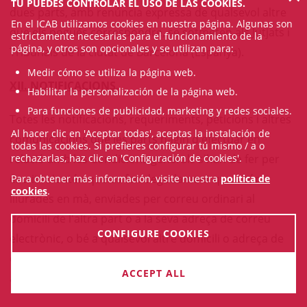
TÚ PUEDES CONTROLAR EL USO DE LAS COOKIES.
dues parts, amb renúncia expressa de qualsevol altre
En el ICAB utilizamos cookies en nuestra página. Algunas son
que els pogués correspondre, se sotmeten als Jutjats i
estrictamente necesarias para el funcionamiento de la
página, y otros son opcionales y se utilizan para:
Tribunals de la ciutat de Barcelona (Espanya).
Medir cómo se utiliza la página web.
XII. NOTIFICACIONS.
Habilitar la personalización de la página web.
Para funciones de publicidad, marketing y redes sociales.
Totes les notificacions, requeriments, peticions i altres
Al hacer clic en 'Aceptar todas', aceptas la instalación de
comunicacions que les parts hagin d'efectuar en
todas las cookies. Si prefieres configurar tú mismo / a o
relació amb les Condicions generals s'han de fer per
rechazarlas, haz clic en 'Configuración de cookies'.
escrit i s'entén que es fan degudament quan són
Para obtener más información, visite nuestra
política de
cookies
.
lliurades en mà, enviades per correu ordinari al
domicili de l'altra part o a la seva adreça de correu
CONFIGURE COOKIES
electrònic, o bé a qualsevol altre domicili o adreça de
correu electrònic que cada part indiqui a l'altra a
ACCEPT ALL
aquest efecte.