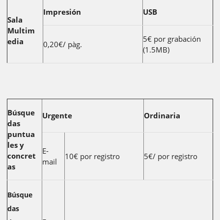
Impresión
USB
Sala
Multim
5€ por grabación
edia
0,20€/ pàg.
(1.5MB)
Búsque
Urgente
Ordinaria
das
puntua
les y
E-
concret
10€ por registro
5€/ por registro
mail
as
Búsque
das