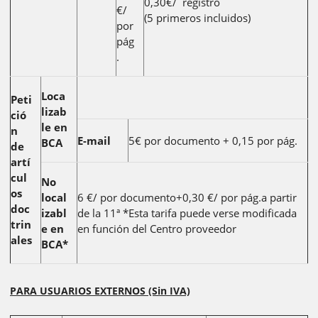
0,30€/ registro
€/
(5 primeros incluidos)
por
pág
.
Loca
Peti
lizab
ció
le en
n
E-mail
5€ por documento + 0,15 por pág.
BCA
de
artí
cul
No
os
local
6 €/ por documento+0,30 €/ por pág.a partir
doc
izabl
de la 11ª *Esta tarifa puede verse modificada
trin
e en
en función del Centro proveedor
ales
BCA*
PARA USUARIOS EXTERNOS (Sin IVA)