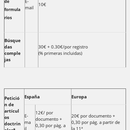
E-
de
10€
mail
formula
rios
Búsque
das
30€ + 0.30€/por registro
comple
(% primeras incluidas)
jas
España
Europa
Petició
n de
artícul
12€/ por
E-
20€ por documento +
os
documento +
ma
0,30 por pág. a partir de
doctrin
0,30 por pàg. a
il
la 11ª