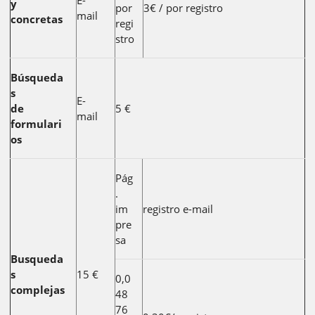
E-
y
por
3€ / por registro
mail
concretas
regi
stro
Búsqueda
s
E-
de
5 €
mail
formulari
os
Pág
.
im
registro e-mail
pre
sa
Busqueda
s
15 €
0,0
complejas
48
76