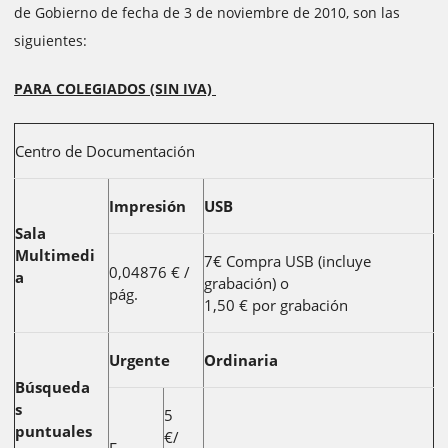
de Gobierno de fecha de 3 de noviembre de 2010, son las
siguientes:
PARA COLEGIADOS (SIN IVA)
Centro de Documentación
Impresión
USB
Sala
Multimedi
7€ Compra USB (incluye
0,04876 € /
a
grabación) o
pág.
1,50 € por grabación
Urgente
Ordinaria
Búsqueda
s
5
puntuales
€/