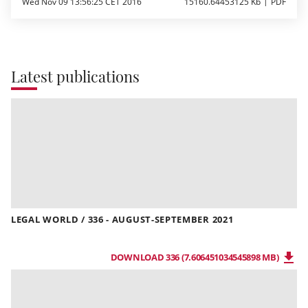
Wed Nov 09 13:56:25 CET 2016
15160.64453125 Kb
PDF
Latest publications
LEGAL WORLD / 336 - AUGUST-SEPTEMBER 2021
DOWNLOAD 336 (7.606451034545898 MB)