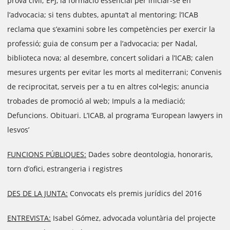
prova civil; EPJ, la formació essencial per iniciar-se en
l’advocacia; si tens dubtes, apunta’t al mentoring; l’ICAB
reclama que s’examini sobre les competències per exercir la
professió; guia de consum per a l’advocacia; per Nadal,
biblioteca nova; al desembre, concert solidari a l’ICAB; calen
mesures urgents per evitar les morts al mediterrani; Convenis
de reciprocitat, serveis per a tu en altres col•legis; anuncia
trobades de promoció al web; Impuls a la mediació;
Defuncions. Obituari. L’ICAB, al programa ‘European lawyers in
lesvos’
FUNCIONS PÚBLIQUES:
Dades sobre deontologia, honoraris,
torn d’ofici, estrangeria i registres
DES DE LA JUNTA:
Convocats els premis jurídics del 2016
ENTREVISTA:
Isabel Gómez, advocada voluntària del projecte