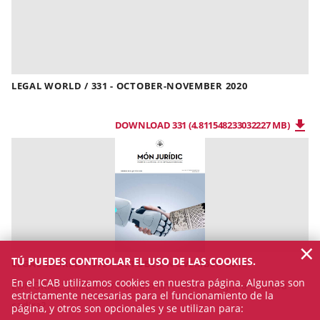
LEGAL WORLD / 331 - OCTOBER-NOVEMBER 2020
DOWNLOAD 331 (4.811548233032227 MB)
×
TÚ PUEDES CONTROLAR EL USO DE LAS COOKIES.
LEGAL WORLD / 319 - OCTOBER-NOVEMBER 2018
En el ICAB utilizamos cookies en nuestra página. Algunas son
EDITORIAL:
Em trobaré un dia un robot assegut a la meva
estrictamente necesarias para el funcionamiento de la
cadira?
página, y otros son opcionales y se utilizan para: