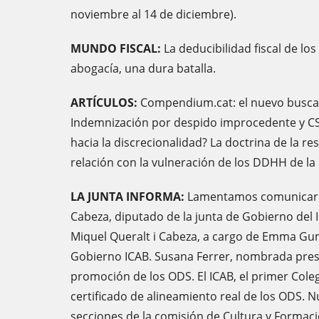
noviembre al 14 de diciembre).
MUNDO FISCAL:
La deducibilidad fiscal de lo
abogacía, una dura batalla.
ARTÍCULOS:
Compendium.cat: el nuevo buscado
Indemnización por despido improcedente y CS
hacia la discrecionalidad? La doctrina de la r
relación con la vulneración de los DDHH de l
LA JUNTA INFORMA:
Lamentamos comunicar l
Cabeza, diputado de la junta de Gobierno del 
Miquel Queralt i Cabeza, a cargo de Emma Gum
Gobierno ICAB. Susana Ferrer, nombrada presi
promoción de los ODS. El ICAB, el primer Coleg
certificado de alineamiento real de los ODS. 
secciones de la comisión de Cultura y Formac