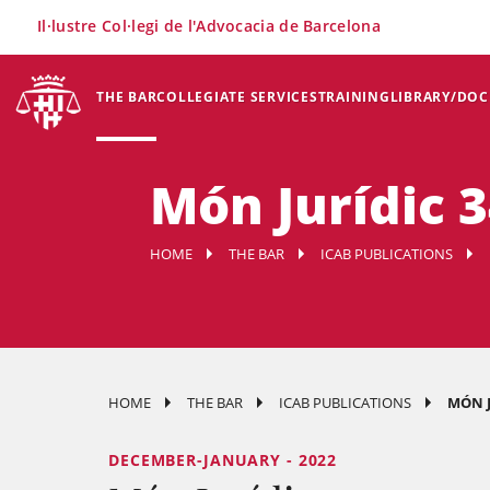
×
Il·lustre Col·legi de l'Advocacia de Barcelona
THE BAR
COLLEGIATE SERVICES
TRAINING
LIBRARY/DO
Món Jurídic 
HOME
THE BAR
ICAB PUBLICATIONS
HOME
THE BAR
ICAB PUBLICATIONS
MÓN J
DECEMBER-JANUARY - 2022