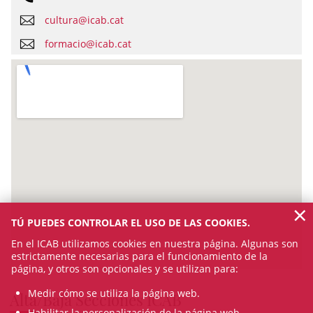
cultura@icab.cat
formacio@icab.cat
×
TÚ PUEDES CONTROLAR EL USO DE LAS COOKIES.
En el ICAB utilizamos cookies en nuestra página. Algunas son
estrictamente necesarias para el funcionamiento de la
página, y otros son opcionales y se utilizan para:
Medir cómo se utiliza la página web.
Alta/Baja Secciones ICAB
Habilitar la personalización de la página web.