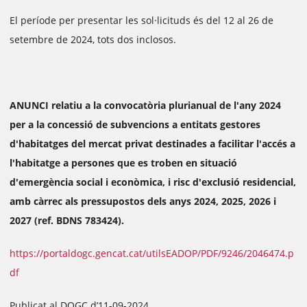
El període per presentar les sol·licituds és del 12 al 26 de
setembre de 2024, tots dos inclosos.
ANUNCI relatiu a la convocatòria plurianual de l'any 2024
per a la concessió de subvencions a entitats gestores
d'habitatges del mercat privat destinades a facilitar l'accés a
l'habitatge a persones que es troben en situació
d'emergència social i econòmica, i risc d'exclusió residencial,
amb càrrec als pressupostos dels anys 2024, 2025, 2026 i
2027 (ref. BDNS 783424).
https://portaldogc.gencat.cat/utilsEADOP/PDF/9246/2046474.p
df
Publicat al DOGC d’11-09-2024