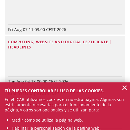
Fri Aug 07 11:03:00 CEST 2026
COMPUTING, WEBSITE AND DIGITAL CERTIFICATE |
HEADLINES
Tue Aug 04 13:00:00 CEST 2026
×
TÚ PUEDES CONTROLAR EL USO DE LAS COOKIES.
BIBLIOTECA | HEADLINES
En el ICAB utilizamos cookies en nuestra página. Algunas son
estrictamente necesarias para el funcionamiento de la
página, y otros son opcionales y se utilizan para:
Medir cómo se utiliza la página web.
Habilitar la personalización de la página web.