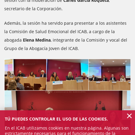
sesión con la moderación de
Carles García Roqueta
,
secretario de la Corporación.
Además, la sesión ha servido para presentar a los asistentes
la Comisión de Salud Emocional del ICAB, a cargo de la
abogada
Elena Medina
, integrante de la Comisión y vocal del
Grupo de la Abogacía Joven del ICAB.
×
TÚ PUEDES CONTROLAR EL USO DE LAS COOKIES.
En el ICAB utilizamos cookies en nuestra página. Algunas son
estrictamente necesarias para el funcionamiento de la