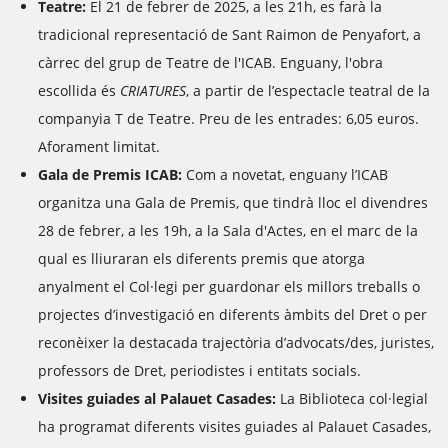
Teatre:
El 21 de febrer de 2025, a les 21h, es farà la
tradicional representació de Sant Raimon de Penyafort, a
càrrec del grup de Teatre de l'ICAB. Enguany, l'obra
escollida és
CRIATURES
, a partir de l’espectacle teatral de la
companyia T de Teatre. Preu de les entrades: 6,05 euros.
Aforament limitat.
Gala de Premis ICAB:
Com a novetat, enguany l’ICAB
organitza una Gala de Premis, que tindrà lloc el divendres
28 de febrer, a les 19h, a la Sala d'Actes, en el marc de la
qual es lliuraran els diferents premis que atorga
anyalment el Col·legi per guardonar els millors treballs o
projectes d’investigació en diferents àmbits del Dret o per
reconèixer la destacada trajectòria d’advocats/des, juristes,
professors de Dret, periodistes i entitats socials.
Visites guiades al Palauet Casades:
La Biblioteca col·legial
ha programat diferents visites guiades al Palauet Casades,