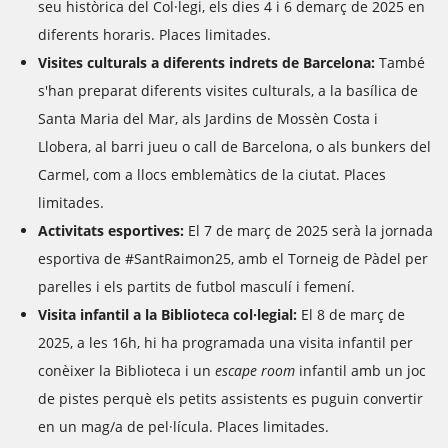
seu històrica del Col·legi, els dies 4 i 6 demarç de 2025 en
diferents horaris. Places limitades.
Visites culturals a diferents indrets de Barcelona:
També
s'han preparat diferents visites culturals, a la basílica de
Santa Maria del Mar, als Jardins de Mossèn Costa i
Llobera, al barri jueu o call de Barcelona, o als bunkers del
Carmel, com a llocs emblemàtics de la ciutat. Places
limitades.
Activitats esportives:
El 7 de març de 2025 serà la jornada
esportiva de #SantRaimon25, amb el Torneig de Pàdel per
parelles i els partits de futbol masculí i femení.
Visita infantil a la Biblioteca col·legial:
El 8 de març de
2025, a les 16h, hi ha programada una visita infantil per
conèixer la Biblioteca i un
escape room
infantil amb un joc
de pistes perquè els petits assistents es puguin convertir
en un mag/a de pel·lícula. Places limitades.