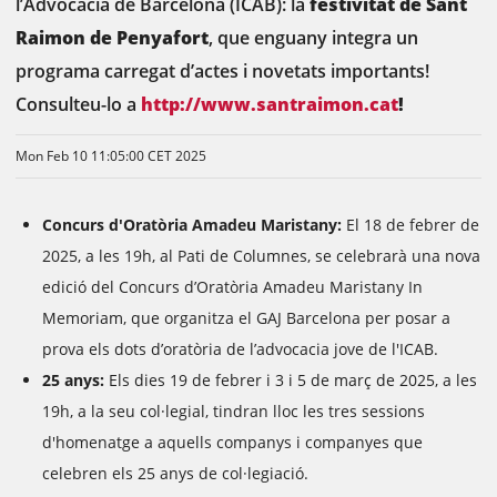
l’Advocacia de Barcelona (ICAB): la
festivitat de Sant
Raimon de Penyafort
, que enguany integra un
programa carregat d’actes i novetats importants!
Consulteu-lo a
http://www.santraimon.cat
!
Mon Feb 10 11:05:00 CET 2025
Concurs d'Oratòria Amadeu Maristany:
El 18 de febrer de
2025, a les 19h, al Pati de Columnes, se celebrarà una nova
edició del Concurs d’Oratòria Amadeu Maristany In
Memoriam, que organitza el GAJ Barcelona per posar a
prova els dots d’oratòria de l’advocacia jove de l'ICAB.
25 anys:
Els dies 19 de febrer i 3 i 5 de març de 2025, a les
19h, a la seu col·legial, tindran lloc les tres sessions
d'homenatge a aquells companys i companyes que
celebren els 25 anys de col·legiació.