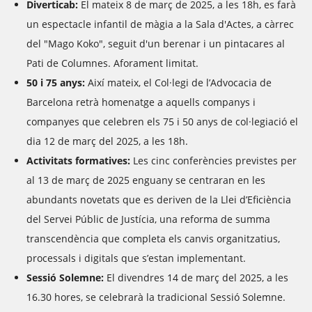
Diverticab:
El mateix 8 de març de 2025, a les 18h, es farà
un espectacle infantil de màgia a la Sala d'Actes, a càrrec
del "Mago Koko", seguit d'un berenar i un pintacares al
Pati de Columnes. Aforament limitat.
50 i 75 anys:
Així mateix, el Col·legi de l’Advocacia de
Barcelona retrà homenatge a aquells companys i
companyes que celebren els 75 i 50 anys de col·legiació el
dia 12 de març del 2025, a les 18h.
Activitats formatives:
Les cinc conferències previstes per
al 13 de març de 2025 enguany se centraran en les
abundants novetats que es deriven de la Llei d’Eficiència
del Servei Públic de Justícia, una reforma de summa
transcendència que completa els canvis organitzatius,
processals i digitals que s’estan implementant.
Sessió Solemne:
El divendres 14 de març del 2025, a les
16.30 hores, se celebrarà la tradicional Sessió Solemne.