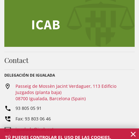
Contact
DELEGACIÓN DE IGUALADA
Passeig de Mossèn Jacint Verdaguer, 113 Edificio
Juzgados (planta baja)
08700 Igualada, Barcelona (Spain)
93 805 05 91
Fax: 93 803 06 46
×
igualada@icab.cat
TÚ PUEDES CONTROLAR EL USO DE LAS COOKIES.