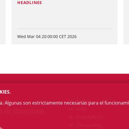
HEADLINES
Wed Mar 04 20:00:00 CET 2026
KIES.
egi
Contact
na. Algunas son estrictamente necesarias para el funcionami
a de Barcelona
FAQs
Work with us
Transparency