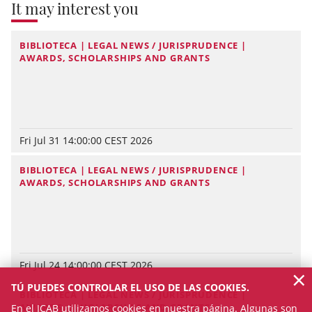
It may interest you
BIBLIOTECA | LEGAL NEWS / JURISPRUDENCE |
AWARDS, SCHOLARSHIPS AND GRANTS
Fri Jul 31 14:00:00 CEST 2026
BIBLIOTECA | LEGAL NEWS / JURISPRUDENCE |
AWARDS, SCHOLARSHIPS AND GRANTS
Fri Jul 24 14:00:00 CEST 2026
×
TÚ PUEDES CONTROLAR EL USO DE LAS COOKIES.
BIBLIOTECA | LEGAL NEWS / JURISPRUDENCE |
AWARDS, SCHOLARSHIPS AND GRANTS
En el ICAB utilizamos cookies en nuestra página. Algunas son