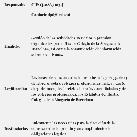
Responsable
CIF: Q-0863003-J
Contacte
dpd@icab.cat
Gestión de las actividades, servicios o premios
organizados por el Ilustre Colegio de la Abogacía de
Finalidad
Barcelona, así como la comunicación de información
sobre los mismos.
Las bases de convocatoria del premio; la Ley 2/1974 de 13
de febrero, sobre colegios profesionales; la Ley 7/2016,
Legitimación
de 31 de mayo, de ejercicio de profesiones tituladas y de
los colegios profesionales; los Estatutos del Ilustre
Colegio de la Abogacía de Barcelona.
Únicamente las necesarias para la ejecución de la
Destinatarios
convocatoria del premio y en cumplimiento de
obligaciones legales.