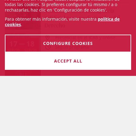
todas las cookies. Si prefieres configurar tú mismo / a o
Seminario sobre Inteligencia
rechazarlas, haz clic en 'Configuración de cookies'.
Artificial para profesionales del
Para obtener más información, visite nuestra
política de
Derecho
cookies
.
Presencial en el ICAB y online
17
18
CONFIGURE COOKIES
Según programa
SEP/26
SEP/26
ACCEPT ALL
29
All day
SEP/26
SEE AGENDA
ETHICAL CODE
COOKIES TERMS & CONDITIONS