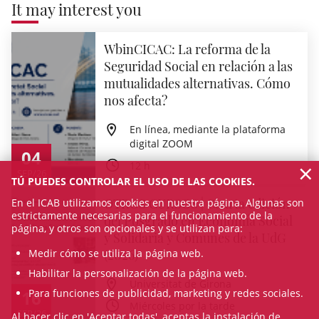
It may interest you
WbinCICAC: La reforma de la
Seguridad Social en relación a las
mutualidades alternativas. Cómo
nos afecta?
En línea, mediante la plataforma
digital ZOOM
04
×
12 h
SEP/26
TÚ PUEDES CONTROLAR EL USO DE LAS COOKIES.
OTROS CURSOS | Cuarta edición
En el ICAB utilizamos cookies en nuestra página. Algunas son
estrictamente necesarias para el funcionamiento de la
del Posgrado en Economía Social
página, y otros son opcionales y se utilizan para:
y Solidaria y Comunes de la UdG
(2026)
Medir cómo se utiliza la página web.
Habilitar la personalización de la página web.
Universitat de Girona
16
Para funciones de publicidad, marketing y redes sociales.
Miércoles por la tarde
SEP/26
Al hacer clic en 'Aceptar todas', aceptas la instalación de