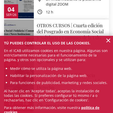
digital ZOOM
04
12 h
SEP/26
OTROS CURSOS | Cuarta edición
del Posgrado en Economía Social
×
y Solidaria y Comunes de la UdG
TÚ PUEDES CONTROLAR EL USO DE LAS COOKIES.
(2026)
En el ICAB utilizamos cookies en nuestra página. Algunas son
Universitat de Girona
estrictamente necesarias para el funcionamiento de la
16
página, y otros son opcionales y se utilizan para:
Miércoles por la tarde
SEP/26
Medir cómo se utiliza la página web.
Seminario sobre Inteligencia
Habilitar la personalización de la página web.
Artificial para profesionales del
Para funciones de publicidad, marketing y redes sociales.
Derecho
Al hacer clic en 'Aceptar todas', aceptas la instalación de
todas las cookies. Si prefieres configurar tú mismo / a o
Presencial en el ICAB y online
rechazarlas, haz clic en 'Configuración de cookies'.
17
18
Según programa
Para obtener más información, visite nuestra
política de
SEP/26
SEP/26
cookies
.