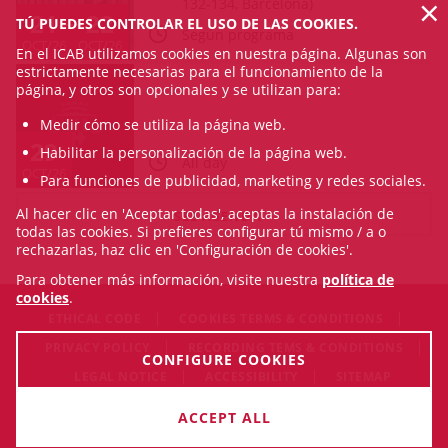
×
132-134, Barcelona)
21
22
TÚ PUEDES CONTROLAR EL USO DE LAS COOKIES.
Según programa
OCT/26
OCT/26
En el ICAB utilizamos cookies en nuestra página. Algunas son
estrictamente necesarias para el funcionamiento de la
página, y otros son opcionales y se utilizan para:
Medir cómo se utiliza la página web.
29
Habilitar la personalización de la página web.
All day
OCT/26
Para funciones de publicidad, marketing y redes sociales.
Al hacer clic en 'Aceptar todas', aceptas la instalación de
SEE AGENDA
todas las cookies. Si prefieres configurar tú mismo / a o
rechazarlas, haz clic en 'Configuración de cookies'.
Para obtener más información, visite nuestra
política de
cookies
.
ETHICAL CODE
COOKIES TERMS & CONDITIONS
PRIVACY POLICY
RECORDING TEMS & CONDITIONS
CONFIGURE COOKIES
LEGAL NOTICE
ACCESSIBILITY
SITEMAP
© Fri Aug 07 07:57:49 CEST 2026 Il·lustre Col·legi de l'Advocacia
ACCEPT ALL
de Barcelona. All rigths reserved