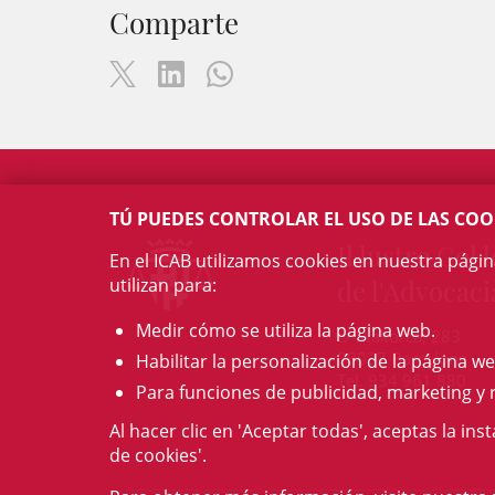
Comparte
TÚ PUEDES CONTROLAR EL USO DE LAS COO
Il·lustre Col·l
En el ICAB utilizamos cookies en nuestra pági
utilizan para:
de l'Advocaci
Medir cómo se utiliza la página web.
c/ Mallorca, 283
08037 Barcelona
Habilitar la personalización de la página we
Tel. 934 961 880
Para funciones de publicidad, marketing y 
Al hacer clic en 'Aceptar todas', aceptas la ins
de cookies'.