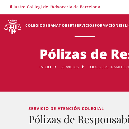
×
Il·lustre Col·legi de l'Advocacia de Barcelona
COLEGIO
DEGANAT OBERT
SERVICIOS
FORMACIÓN
BIBL
Pólizas de Re
INICIO
SERVICIOS
TODOS LOS TRÁMITES Y
SERVICIO DE ATENCIÓN COLEGIAL
Pólizas de Responsabi