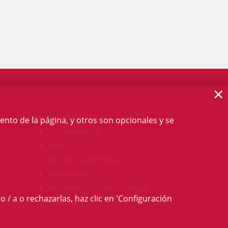
×
Talent ICAB
ento de la página, y otros son opcionales y se
La intercolegial
Foro
Red de Ayuda Mútua
Centro ADR
Recursos jurídicos en lengua
o / a o rechazarlas, haz clic en 'Configuración
catalana