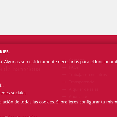
KIES.
egi
Contacto
na. Algunas son estrictamente necesarias para el funcionami
a de Barcelona
FAQs
Trabaja con nosotros
Transparencia
b.
Alquiler de salas
redes sociales.
Anúnciate
talación de todas las cookies. Si prefieres configurar tú mism
GAJ