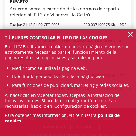
REPARTO
Acuerdo sobre la exención de las normas de reparto
referido al JPII 3 de Vilanova i la Geltrú
Tue Jan 21 13:34:00 CET 2025
230.037109375 Kb
PDF
×
TÚ PUEDES CONTROLAR EL USO DE LAS COOKIES.
COMISIÓN DE RELACIONES CON LA ADMINISTRACIÓN Y LA
En el ICAB utilizamos cookies en nuestra página. Algunas son
JUSTICIA (CRAJ) | COMISIÓN DE RELACIONES CON LA
estrictamente necesarias para el funcionamiento de la
ADMINISTRACIÓN Y LA JUSTICIA (CRAJ) | CRAJ - OTROS
página, y otros son opcionales y se utilizan para:
ACUERDOS
Guia Relaciones Arconte
Medir cómo se utiliza la página web.
Wed Jan 15 15:07:00 CET 2025
543.650390625 Kb
PDF
Habilitar la personalización de la página web.
Para funciones de publicidad, marketing y redes sociales.
10
11
12
13
14
ANTERIOR
SIGUIENTE
Al hacer clic en 'Aceptar todas', aceptas la instalación de
todas las cookies. Si prefieres configurar tú mismo / a o
rechazarlas, haz clic en 'Configuración de cookies'.
Para obtener más información, visite nuestra
política de
MAPA WEB
ACCESIBILIDAD
AVISO LEGAL
cookies
.
PRIVACIDAD
COOKIES
CONDICIONES GENERALES
CALIDAD