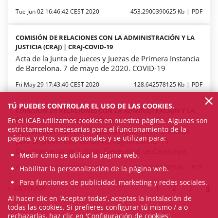
Tue Jun 02 16:46:42 CEST 2020
453.2900390625 Kb
PDF
COMISIÓN DE RELACIONES CON LA ADMINISTRACIÓN Y LA
JUSTICIA (CRAJ) | CRAJ-COVID-19
Acta de la Junta de Jueces y Juezas de Primera Instancia
de Barcelona. 7 de mayo de 2020. COVID-19
Fri May 29 17:43:40 CEST 2020
128.642578125 Kb
PDF
×
TÚ PUEDES CONTROLAR EL USO DE LAS COOKIES.
COMISIÓN DE RELACIONES CON LA ADMINISTRACIÓN Y LA
JUSTICIA (CRAJ) | CRAJ-COVID-19
En el ICAB utilizamos cookies en nuestra página. Algunas son
estrictamente necesarias para el funcionamiento de la
Buenas prácticas en los edificios judiciales. Medidas
página, y otros son opcionales y se utilizan para:
para la prevención de los contagios COVID-19.
Departamento de Justicia. Generalitat de Catalunya.
Medir cómo se utiliza la página web.
Wed May 27 17:42:22 CEST 2020
739.458984375 Kb
PDF
Habilitar la personalización de la página web.
Para funciones de publicidad, marketing y redes sociales.
1
2
3
4
ANTERIOR
Al hacer clic en 'Aceptar todas', aceptas la instalación de
todas las cookies. Si prefieres configurar tú mismo / a o
rechazarlas, haz clic en 'Configuración de cookies'.