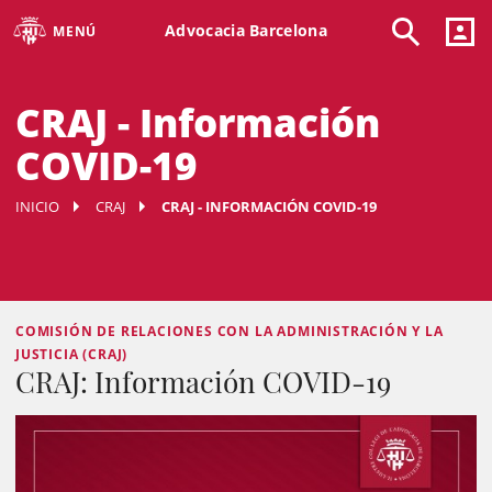
Advocacia Barcelona
MENÚ
CRAJ - Información
COVID-19
INICIO
CRAJ
CRAJ - INFORMACIÓN COVID-19
COMISIÓN DE RELACIONES CON LA ADMINISTRACIÓN Y LA
JUSTICIA (CRAJ)
CRAJ: Información COVID-19