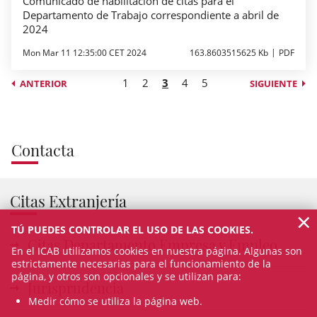
Comunicado de habilitación de citas para el
Departamento de Trabajo correspondiente a abril de
2024
Mon Mar 11 12:35:00 CET 2024
163.8603515625 Kb
PDF
1
2
3
4
5
ANTERIOR
SIGUIENTE
Contacta
Citas Extranjería
×
TÚ PUEDES CONTROLAR EL USO DE LAS COOKIES.
Citas Departamento Empresa y Empleo
En el ICAB utilizamos cookies en nuestra página. Algunas son
estrictamente necesarias para el funcionamiento de la
página, y otros son opcionales y se utilizan para:
Jurisprudencia
Medir cómo se utiliza la página web.