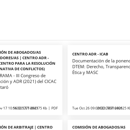
IÓN DE ABOGADOS/AS
CENTRO ADR - ICAB
DORES/AS | CENTRO ADR -
Documentación de la ponenc
(CENTRO PARA LA RESOLUCIÓN
DTEM: Derecho, Transparenc
NATIVA DE CONFLICTOS)
Ética y MASC
AMA - III Congreso de
ción y ADR (2021) del CICAC
taró
v 17 10:56:00 CET 2021
1632.5771484375 Kb
PDF
Tue Oct 26 09:00:00 CEST 2021
2622.7431640625 K
IÓN DE ARBITRAJE | CENTRO
COMISIÓN DE ABOGADOS/AS