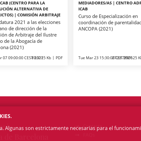
 ICAB (CENTRO PARA LA
MEDIADORES/AS | CENTRO ADR
UCIÓN ALTERNATIVA DE
ICAB
ICTOS) | COMISIÓN ARBITRAJE
Curso de Especialización en
datura 2021 a las elecciones
coordinación de parentalida
ano de dirección de la
ANCOPA (2021)
ón de Arbitraje del Ilustre
io de la Abogacía de
lona (2021)
r 07 09:00:00 CEST 2021
89.3125 Kb
PDF
Tue Mar 23 15:30:00 CET 2021
272.87890625 K
KIES.
egi
Contacto
na. Algunas son estrictamente necesarias para el funcionami
a de Barcelona
FAQs