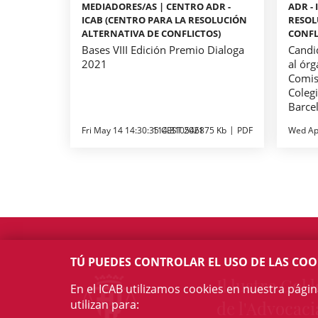
MEDIADORES/AS | CENTRO ADR -
ADR -
ICAB (CENTRO PARA LA RESOLUCIÓN
RESOL
ALTERNATIVA DE CONFLICTOS)
CONFL
Bases VIII Edición Premio Dialoga
Candi
2021
al órg
Comisi
Coleg
Barce
Fri May 14 14:30:35 CEST 2021
114.810546875 Kb
PDF
Wed Ap
TÚ PUEDES CONTROLAR EL USO DE LAS COO
Il·lustre Col·l
En el ICAB utilizamos cookies en nuestra pági
utilizan para:
de l'Advocaci