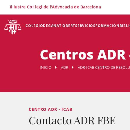
×
Il·lustre Col·legi de l'Advocacia de Barcelona
COLEGIO
DEGANAT OBERT
SERVICIOS
FORMACIÓN
BIBL
Centros ADR 
INICIO
ADR
ADR-ICAB CENTRO DE RESOL
CENTRO ADR - ICAB
Contacto ADR FBE