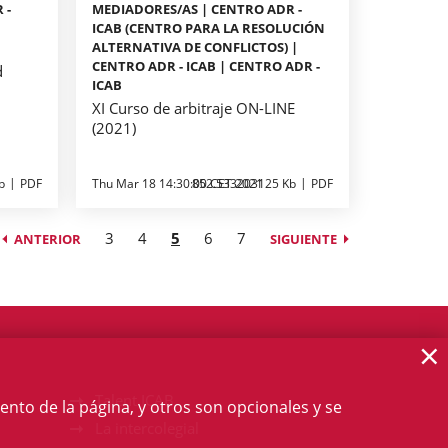
 -
MEDIADORES/AS | CENTRO ADR -
ICAB (CENTRO PARA LA RESOLUCIÓN
ALTERNATIVA DE CONFLICTOS) |
CENTRO ADR - ICAB | CENTRO ADR -
d
ICAB
XI Curso de arbitraje ON-LINE
(2021)
b
PDF
Thu Mar 18 14:30:00 CET 2021
852.533203125 Kb
PDF
3
4
5
6
7
ANTERIOR
SIGUIENTE
×
Talent ICAB
ento de la página, y otros son opcionales y se
La intercolegial