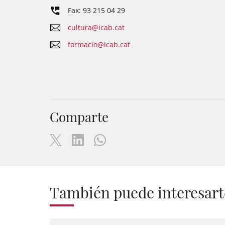
Fax: 93 215 04 29
cultura@icab.cat
formacio@icab.cat
Comparte
También puede interesart