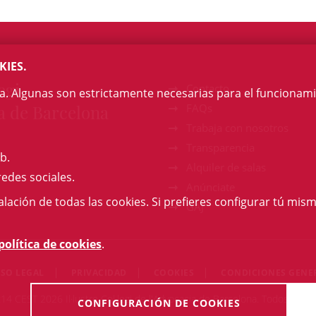
KIES.
egi
Contacto
na. Algunas son estrictamente necesarias para el funcionami
a de Barcelona
FAQs
Trabaja con nosotros
Transparencia
b.
Alquiler de salas
redes sociales.
Anúnciate
talación de todas las cookies. Si prefieres configurar tú mism
GAJ
política de cookies
.
ISO LEGAL
PRIVACIDAD
COOKIES
CONDICIONES GENE
:14 CEST 2026 Il·lustre Col·legi de l'Advocacia de Barcelona. Todos los 
CONFIGURACIÓN DE COOKIES