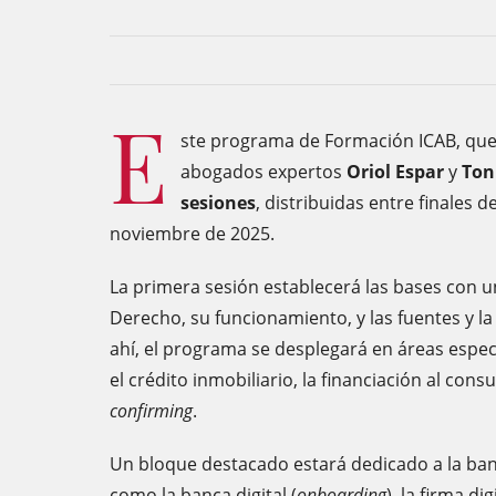
E
ste programa de Formación ICAB, que
abogados expertos
Oriol Espar
y
Ton
sesiones
, distribuidas entre finales 
noviembre de 2025.
La primera sesión establecerá las bases con un
Derecho, su funcionamiento, y las fuentes y la
ahí, el programa se desplegará en áreas espec
el crédito inmobiliario, la financiación al cons
confirming
.
Un bloque destacado estará dedicado a la banca
como la banca digital (
onboarding
), la firma di