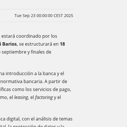
Tue Sep 23 00:00:00 CEST 2025
 estará coordinado por los
i Barios
, se estructurará en
18
de septiembre y finales de
a introducción a la banca y el
 normativa bancaria. A partir de
íficas como los servicios de pago,
umo, el
leasing
, el
factoring
y el
 digital, con el análisis de temas
gital, la protección de datos y la