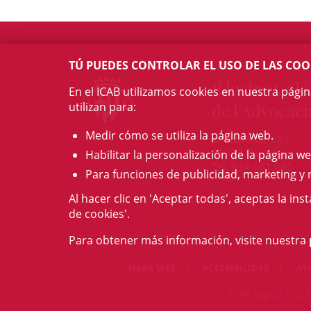
TÚ PUEDES CONTROLAR EL USO DE LAS COO
Il·lustre Col·l
En el ICAB utilizamos cookies en nuestra pági
utilizan para:
de l'Advocaci
Medir cómo se utiliza la página web.
c/ Mallorca, 283
08037 Barcelona
Habilitar la personalización de la página we
Tel. 934 961 880
Para funciones de publicidad, marketing y 
Al hacer clic en 'Aceptar todas', aceptas la ins
de cookies'.
Para obtener más información, visite nuestra
MAPA WEB
ACCESIBILIDAD
AV
© Fri Aug 07 07:37