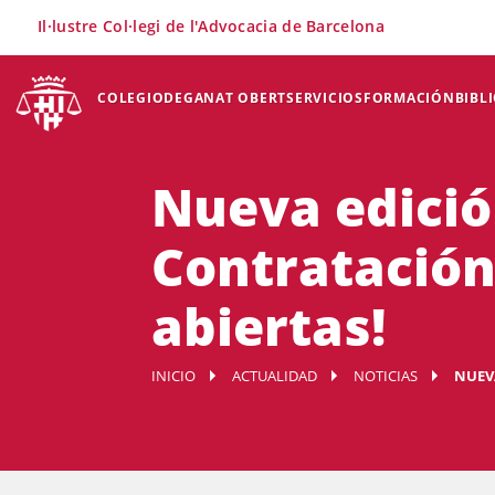
×
Il·lustre Col·legi de l'Advocacia de Barcelona
COLEGIO
DEGANAT OBERT
SERVICIOS
FORMACIÓN
BIBL
Nueva edició
Contratación 
abiertas!
INICIO
ACTUALIDAD
NOTICIAS
NUEVA