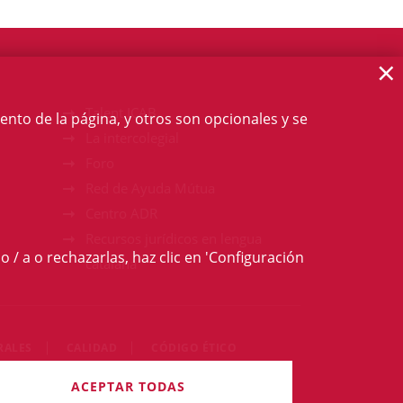
×
Talent ICAB
ento de la página, y otros son opcionales y se
La intercolegial
Foro
Red de Ayuda Mútua
Centro ADR
Recursos jurídicos en lengua
o / a o rechazarlas, haz clic en 'Configuración
catalana
RALES
CALIDAD
CÓDIGO ÉTICO
derechos reservados
ACEPTAR TODAS