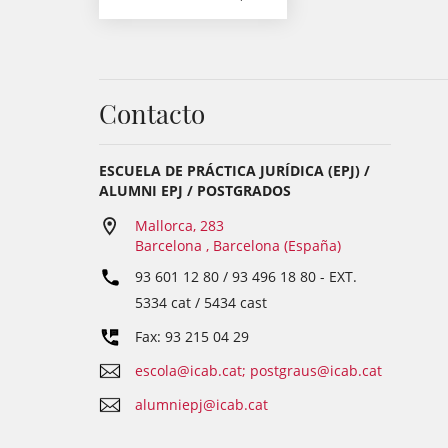
Contacto
ESCUELA DE PRÁCTICA JURÍDICA (EPJ) /
ALUMNI EPJ / POSTGRADOS
Mallorca, 283
Barcelona , Barcelona (España)
93 601 12 80 / 93 496 18 80
- EXT.
5334 cat / 5434 cast
Fax: 93 215 04 29
escola@icab.cat; postgraus@icab.cat
alumniepj@icab.cat