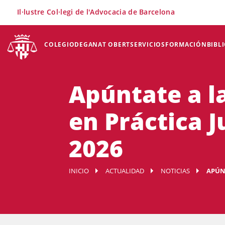
×
Il·lustre Col·legi de l'Advocacia de Barcelona
COLEGIO
DEGANAT OBERT
SERVICIOS
FORMACIÓN
BIBL
Apúntate a l
en Práctica J
2026
INICIO
ACTUALIDAD
NOTICIAS
APÚNT