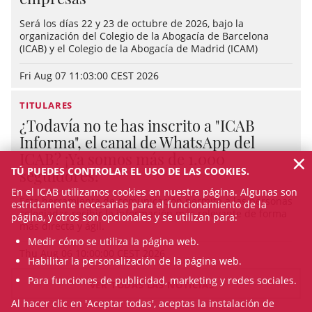
Será los días 22 y 23 de octubre de 2026, bajo la
organización del Colegio de la Abogacía de Barcelona
(ICAB) y el Colegio de la Abogacía de Madrid (ICAM)
Fri Aug 07 11:03:00 CEST 2026
TITULARES
¿Todavía no te has inscrito a "ICAB
Informa", el canal de WhatsApp del
×
ICAB? ¡Ya somos más de 1.000
TÚ PUEDES CONTROLAR EL USO DE LAS COOKIES.
seguidores!
En el ICAB utilizamos cookies en nuestra página. Algunas son
Esta herramienta de comunicación permite a las personas
estrictamente necesarias para el funcionamiento de la
colegiadas recibir la información más relevante de forma
página, y otros son opcionales y se utilizan para:
más directa y ágil.
Medir cómo se utiliza la página web.
Thu Aug 06 10:00:00 CEST 2026
Habilitar la personalización de la página web.
Para funciones de publicidad, marketing y redes sociales.
VER TODAS LAS NOTICIAS
Al hacer clic en 'Aceptar todas', aceptas la instalación de