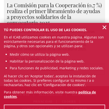
La Comisión para la Cooperación (0,7 %)
realiza el primer libramiento de ayudas
a proyectos solidarios de la
convocatoria 2025
×
TÚ PUEDES CONTROLAR EL USO DE LAS COOKIES.
La Comisión para la Cooperación, el Desarrollo y otras
acciones solidarias (0,7 %) ha celebrado un acto
En el ICAB utilizamos cookies en nuestra página. Algunas son
institucional en el que se ha hecho entrega de los
estrictamente necesarias para el funcionamiento de la
cheques correspondientes al primer pago de los
página, y otros son opcionales y se utilizan para:
proyectos seleccionados en la convocatoria 2025.
Medir cómo se utiliza la página web.
Tue Dec 16 17:00:00 CET 2025
Habilitar la personalización de la página web.
Para funciones de publicidad, marketing y redes sociales.
VER TODAS LAS NOTICIAS
Al hacer clic en 'Aceptar todas', aceptas la instalación de
todas las cookies. Si prefieres configurar tú mismo / a o
rechazarlas, haz clic en 'Configuración de cookies'.
Para obtener más información, visite nuestra
política de
MAPA WEB
ACCESIBILIDAD
AVISO LEGAL
cookies
.
PRIVACIDAD
COOKIES
CONDICIONES GENERALES
CALIDAD