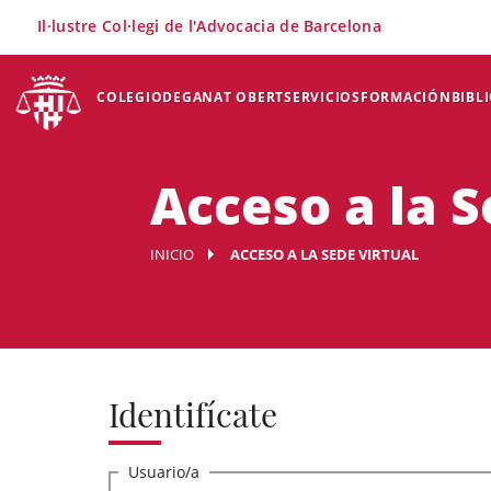
×
Il·lustre Col·legi de l'Advocacia de Barcelona
COLEGIO
DEGANAT OBERT
SERVICIOS
FORMACIÓN
BIBL
Acceso a la S
INICIO
ACCESO A LA SEDE VIRTUAL
Identifícate
Usuario/a