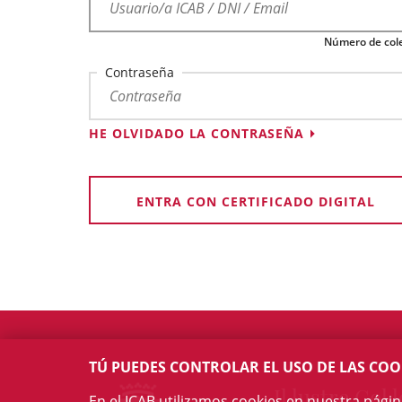
Número de cole
Contraseña
HE OLVIDADO LA CONTRASEÑA
ENTRA CON CERTIFICADO DIGITAL
TÚ PUEDES CONTROLAR EL USO DE LAS COO
Il·lustre Col·l
En el ICAB utilizamos cookies en nuestra pági