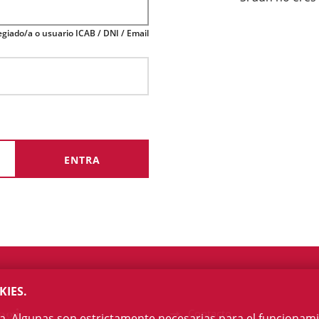
giado/a o usuario ICAB / DNI / Email
KIES.
egi
Contacto
na. Algunas son estrictamente necesarias para el funcionami