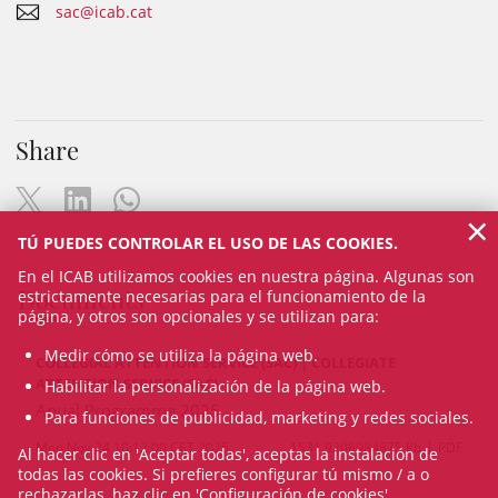
sac@icab.cat
Share
×
TÚ PUEDES CONTROLAR EL USO DE LAS COOKIES.
En el ICAB utilizamos cookies en nuestra página. Algunas son
Documents
estrictamente necesarias para el funcionamiento de la
página, y otros son opcionales y se utilizan para:
Medir cómo se utiliza la página web.
COLLEGIAL ATTENTION SERVICE (SAC) | COLLEGIATE
ATTENTION SERVICE (SAC)
Habilitar la personalización de la página web.
Anual Programme 2025
Para funciones de publicidad, marketing y redes sociales.
Mon Nov 24 10:12:00 CET 2025
1531.9208984375 Kb
PDF
Al hacer clic en 'Aceptar todas', aceptas la instalación de
todas las cookies. Si prefieres configurar tú mismo / a o
rechazarlas, haz clic en 'Configuración de cookies'.