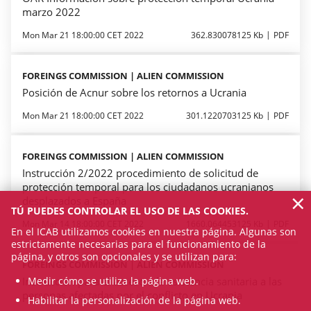
marzo 2022
Mon Mar 21 18:00:00 CET 2022
362.830078125 Kb
PDF
FOREINGS COMMISSION | ALIEN COMMISSION
Posición de Acnur sobre los retornos a Ucrania
Mon Mar 21 18:00:00 CET 2022
301.1220703125 Kb
PDF
FOREINGS COMMISSION | ALIEN COMMISSION
Instrucción 2/2022 procedimiento de solicitud de
protección temporal para los ciudadanos ucranianos
×
desplazados a España
TÚ PUEDES CONTROLAR EL USO DE LAS COOKIES.
Mon Mar 14 18:00:00 CET 2022
1660.064453125 Kb
PDF
En el ICAB utilizamos cookies en nuestra página. Algunas son
estrictamente necesarias para el funcionamiento de la
página, y otros son opcionales y se utilizan para:
FOREINGS COMMISSION | ALIEN COMMISSION
Instrucción para el acceso a la asistencia sanitaria a las
Medir cómo se utiliza la página web.
personas afectadas por el conflicto en Ucrania
Habilitar la personalización de la página web.