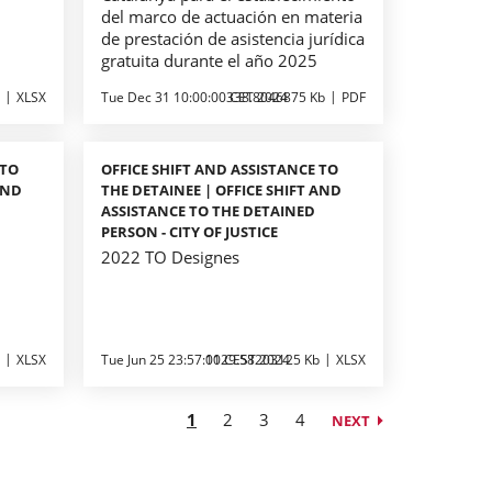
del marco de actuación en materia
de prestación de asistencia jurídica
gratuita durante el año 2025
XLSX
Tue Dec 31 10:00:00 CET 2024
338.8046875 Kb
PDF
 TO
OFFICE SHIFT AND ASSISTANCE TO
AND
THE DETAINEE | OFFICE SHIFT AND
ASSISTANCE TO THE DETAINED
PERSON - CITY OF JUSTICE
2022 TO Designes
XLSX
Tue Jun 25 23:57:00 CEST 2024
1129.58203125 Kb
XLSX
1
2
3
4
NEXT