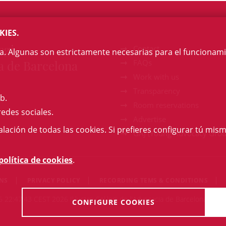
KIES.
egi
Contact
na. Algunas son estrictamente necesarias para el funcionami
a de Barcelona
FAQs
Work with us
Transparency
b.
Room reservations
redes sociales.
Advertise
talación de todas las cookies. Si prefieres configurar tú mism
GAJ (Young Advocacy Grou
política de cookies
.
ONS
PRIVACY POLICY
RECORDING TEMS & CONDITIONS
22:47:43 CEST 2026 Il·lustre Col·legi de l'Advocacia de Barcelona. All r
CONFIGURE COOKIES