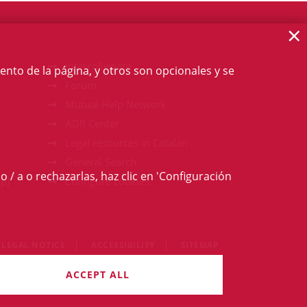
×
Intercollegiate
ento de la página, y otros son opcionales y se
Forum
Mutual Help Network
ADR Center
Legal resources in Catalan
General Search
o / a o rechazarlas, haz clic en 'Configuración
p)
Configure cookies
LEGAL NOTICE
ACCESSIBILITY
SITEMAP
igths reserved
ACCEPT ALL