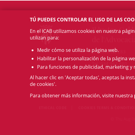
TÚ PUEDES CONTROLAR EL USO DE LAS COO
Il·lustre Col·l
En el ICAB utilizamos cookies en nuestra pági
utilizan para:
de l'Advocaci
Medir cómo se utiliza la página web.
c/ Mallorca, 283
08037 Barcelona
Habilitar la personalización de la página we
Tel. 934 961 880
Para funciones de publicidad, marketing y 
Al hacer clic en 'Aceptar todas', aceptas la ins
de cookies'.
Para obtener más información, visite nuestra
ETHICAL CODE
COOKIES TERMS & CONDITI
© Thu Aug 06 