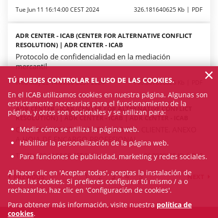
Tue Jun 11 16:14:00 CEST 2024
326.181640625 Kb
PDF
ADR CENTER - ICAB (CENTER FOR ALTERNATIVE CONFLICT
RESOLUTION) | ADR CENTER - ICAB
Protocolo de confidencialidad en la mediación
mercantil
×
TÚ PUEDES CONTROLAR EL USO DE LAS COOKIES.
Wed May 22 14:09:00 CEST 2024
790.337890625 Kb
PDF
En el ICAB utilizamos cookies en nuestra página. Algunas son
estrictamente necesarias para el funcionamiento de la
ADR CENTER - ICAB (CENTER FOR ALTERNATIVE CONFLICT
página, y otros son opcionales y se utilizan para:
RESOLUTION) | ADR CENTER - ICAB | ADR CENTER - ICAB
CONSENTIMIENTO INFORMADO DEL CLIENTE. ANEXO
Medir cómo se utiliza la página web.
A HOJA DE ENCARGO PROFESIONAL
Habilitar la personalización de la página web.
Thu Nov 23 13:50:00 CET 2023
106.3828125 Kb
PDF
Para funciones de publicidad, marketing y redes sociales.
Al hacer clic en 'Aceptar todas', aceptas la instalación de
1
2
3
4
5
PREVIOUS
NEXT
todas las cookies. Si prefieres configurar tú mismo / a o
rechazarlas, haz clic en 'Configuración de cookies'.
Para obtener más información, visite nuestra
política de
cookies
.