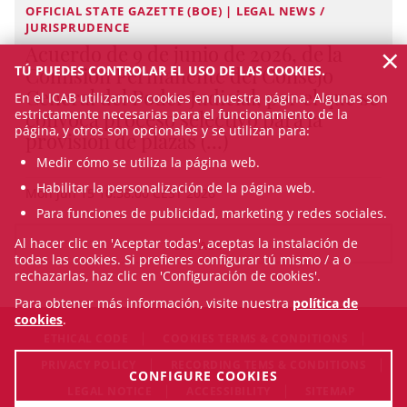
OFFICIAL STATE GAZETTE (BOE) | LEGAL NEWS /
JURISPRUDENCE
×
Acuerdo de 9 de junio de 2026, de la
Comisión Permanente del Consejo
TÚ PUEDES CONTROLAR EL USO DE LAS COOKIES.
General del Poder Judicial, por el que se
En el ICAB utilizamos cookies en nuestra página. Algunas son
convoca proceso selectivo para la
estrictamente necesarias para el funcionamiento de la
página, y otros son opcionales y se utilizan para:
provisión de plazas (...)
Medir cómo se utiliza la página web.
Habilitar la personalización de la página web.
Mon Jun 15 10:38:00 CEST 2026
Para funciones de publicidad, marketing y redes sociales.
Al hacer clic en 'Aceptar todas', aceptas la instalación de
SEE ALL
todas las cookies. Si prefieres configurar tú mismo / a o
rechazarlas, haz clic en 'Configuración de cookies'.
Para obtener más información, visite nuestra
política de
cookies
.
ETHICAL CODE
COOKIES TERMS & CONDITIONS
PRIVACY POLICY
RECORDING TEMS & CONDITIONS
CONFIGURE COOKIES
LEGAL NOTICE
ACCESSIBILITY
SITEMAP