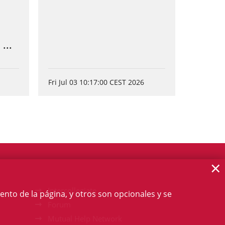
...
Fri Jul 03 10:17:00 CEST 2026
×
Intercollegiate
ento de la página, y otros son opcionales y se
Forum
Mutual Help Network