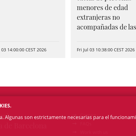
menores de edad
extranjeras no
acompañadas de las 
ul 03 14:00:00 CEST 2026
Fri Jul 03 10:38:00 CEST 2026
KIES.
egi
Contact
na. Algunas son estrictamente necesarias para el funcionami
a de Barcelona
FAQs
Work with us