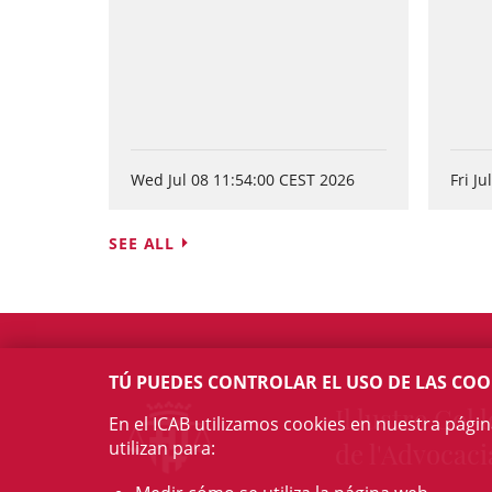
Wed Jul 08 11:54:00 CEST 2026
Fri J
SEE ALL
TÚ PUEDES CONTROLAR EL USO DE LAS COO
Il·lustre Col·l
En el ICAB utilizamos cookies en nuestra pági
de l'Advocaci
utilizan para: