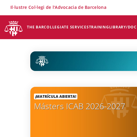
×
Il·lustre Col·legi de l'Advocacia de Barcelona
THE BAR
COLLEGIATE SERVICES
TRAINING
LIBRARY/DO
¡MATRÍCULA ABIERTA!
Másters ICAB 2026-2027