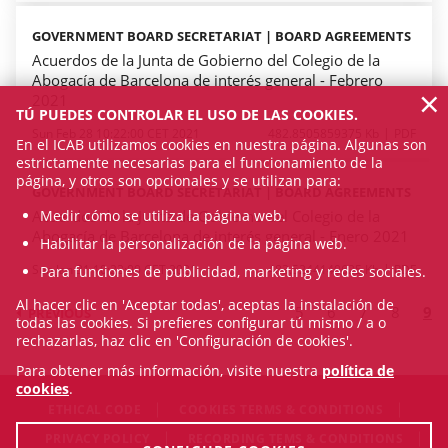
GOVERNMENT BOARD SECRETARIAT | BOARD AGREEMENTS
Acuerdos de la Junta de Gobierno del Colegio de la
Abogacía de Barcelona de interés general - Febrero
×
2021
TÚ PUEDES CONTROLAR EL USO DE LAS COOKIES.
Sun Feb 28 10:22:00 CET 2021
482.8505859375 Kb
PDF
En el ICAB utilizamos cookies en nuestra página. Algunas son
estrictamente necesarias para el funcionamiento de la
página, y otros son opcionales y se utilizan para:
GOVERNMENT BOARD SECRETARIAT | BOARD AGREEMENTS
Medir cómo se utiliza la página web.
Acuerdos de la Junta de Gobierno del Colegio de la
Abogacía de Barcelona de interés general - Enero 2021
Habilitar la personalización de la página web.
Sun Jan 31 10:22:00 CET 2021
483.5244140625 Kb
PDF
Para funciones de publicidad, marketing y redes sociales.
Al hacer clic en 'Aceptar todas', aceptas la instalación de
5
6
7
8
9
PREVIOUS
todas las cookies. Si prefieres configurar tú mismo / a o
rechazarlas, haz clic en 'Configuración de cookies'.
Para obtener más información, visite nuestra
política de
cookies
.
ETHICAL CODE
COOKIES TERMS & CONDITIONS
PRIVACY POLICY
RECORDING TEMS & CONDITIONS