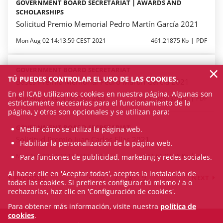
GOVERNMENT BOARD SECRETARIAT | AWARDS AND
SCHOLARSHIPS
Solicitud Premio Memorial Pedro Martín García 2021
Mon Aug 02 14:13:59 CEST 2021
461.21875 Kb
PDF
×
GOVERNMENT BOARD SECRETARIAT
TÚ PUEDES CONTROLAR EL USO DE LAS COOKIES.
Bases Premio Memorial Pedro Martín García 2021
En el ICAB utilizamos cookies en nuestra página. Algunas son
Mon Aug 02 14:11:38 CEST 2021
267.193359375 Kb
PDF
estrictamente necesarias para el funcionamiento de la
página, y otros son opcionales y se utilizan para:
GOVERNMENT BOARD SECRETARIAT
Medir cómo se utiliza la página web.
Solicitud Premio Juan Carlos Elías 2021
Habilitar la personalización de la página web.
Mon Aug 02 13:23:13 CEST 2021
551.6171875 Kb
PDF
Para funciones de publicidad, marketing y redes sociales.
Al hacer clic en 'Aceptar todas', aceptas la instalación de
5
6
7
8
9
PREVIOUS
NEXT
todas las cookies. Si prefieres configurar tú mismo / a o
rechazarlas, haz clic en 'Configuración de cookies'.
Para obtener más información, visite nuestra
política de
cookies
.