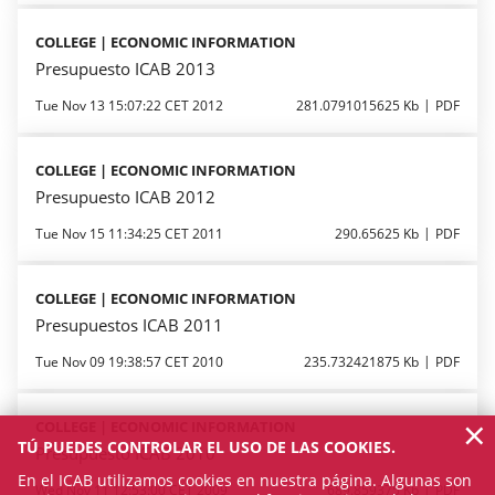
COLLEGE | ECONOMIC INFORMATION
Presupuesto ICAB 2013
Tue Nov 13 15:07:22 CET 2012
281.0791015625 Kb
PDF
COLLEGE | ECONOMIC INFORMATION
Presupuesto ICAB 2012
Tue Nov 15 11:34:25 CET 2011
290.65625 Kb
PDF
COLLEGE | ECONOMIC INFORMATION
Presupuestos ICAB 2011
Tue Nov 09 19:38:57 CET 2010
235.732421875 Kb
PDF
×
COLLEGE | ECONOMIC INFORMATION
TÚ PUEDES CONTROLAR EL USO DE LAS COOKIES.
Presupuesto ICAB 2010
En el ICAB utilizamos cookies en nuestra página. Algunas son
Wed Nov 11 12:53:00 CET 2009
689.859375 Kb
PDF