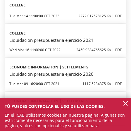
COLLEGE
Tue Mar 14 11:00:00 CET 2023
2272.017578125 Kb
PDF
COLLEGE
Liquidación presupuestaria ejercicio 2021
Wed Mar 16 11:00:00 CET 2022
2450.9384765625 Kb
PDF
ECONOMIC INFORMATION | SETTLEMENTS
Liquidación presupuestaria ejercicio 2020
Tue Mar 09 16:20:00 CET 2021
1117.5234375 Kb
PDF
×
ECONOMIC INFORMATION | SETTLEMENTS
TÚ PUEDES CONTROLAR EL USO DE LAS COOKIES.
Liquidación presupuestaria 2019
En el ICAB utilizamos cookies en nuestra página. Algunas son
Mon Jul 20 13:05:00 CEST 2020
1769.7412109375 Kb
PDF
estrictamente necesarias para el funcionamiento de la
página, y otros son opcionales y se utilizan para: