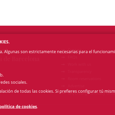
KIES.
egi
Contact
na. Algunas son estrictamente necesarias para el funcionami
a de Barcelona
FAQs
Work with us
Transparency
b.
Room reservations
redes sociales.
Advertise
talación de todas las cookies. Si prefieres configurar tú mism
GAJ (Young Advocacy Grou
política de cookies
.