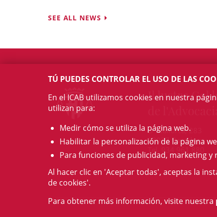
SEE ALL NEWS
TÚ PUEDES CONTROLAR EL USO DE LAS COO
Il·lustre Col·l
En el ICAB utilizamos cookies en nuestra pági
utilizan para:
de l'Advocaci
Medir cómo se utiliza la página web.
c/ Mallorca, 283
08037 Barcelona
Habilitar la personalización de la página we
Tel. 934 961 880
Para funciones de publicidad, marketing y 
Al hacer clic en 'Aceptar todas', aceptas la ins
de cookies'.
Para obtener más información, visite nuestra