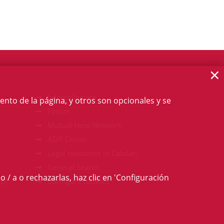
×
Intercollegiate
ento de la página, y otros son opcionales y se
Forum
Mutual Help Network
ADR Center
Legal resources in Catalan
General Search
o / a o rechazarlas, haz clic en 'Configuración
p)
Configure cookies