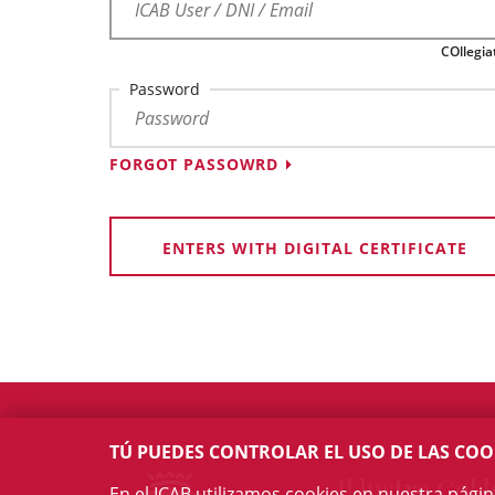
COllegia
Password
FORGOT PASSOWRD
ENTERS WITH DIGITAL CERTIFICATE
TÚ PUEDES CONTROLAR EL USO DE LAS COO
Il·lustre Col·l
En el ICAB utilizamos cookies en nuestra pági