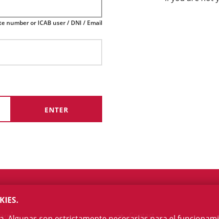
te number or ICAB user / DNI / Email
KIES.
egi
Contact
na. Algunas son estrictamente necesarias para el funcionami