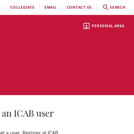
COLLEGIATE
EMAIL
CONTACT US
SEARCH
PERSONAL AREA
 an ICAB user
yet a user, Register at ICAB