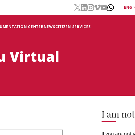
ENG
CUMENTATION CENTER
NEWS
CITIZEN SERVICES
u Virtual
I am not
If you are not 