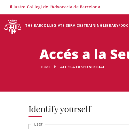
×
Il·lustre Col·legi de l'Advocacia de Barcelona
THE BAR
COLLEGIATE SERVICES
TRAINING
LIBRARY/DO
Accés a la Se
HOME
ACCÉS A LA SEU VIRTUAL
Identify yourself
User