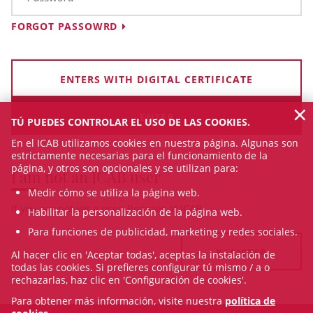
FORGOT PASSOWRD
ENTERS WITH DIGITAL CERTIFICATE
×
TÚ PUEDES CONTROLAR EL USO DE LAS COOKIES.
En el ICAB utilizamos cookies en nuestra página. Algunas son
estrictamente necesarias para el funcionamiento de la
página, y otros son opcionales y se utilizan para:
I am not an ICAB user
Medir cómo se utiliza la página web.
If you are not yet a user, Register at ICAB
Habilitar la personalización de la página web.
Para funciones de publicidad, marketing y redes sociales.
REGISTER
Al hacer clic en 'Aceptar todas', aceptas la instalación de
todas las cookies. Si prefieres configurar tú mismo / a o
rechazarlas, haz clic en 'Configuración de cookies'.
Para obtener más información, visite nuestra
política de