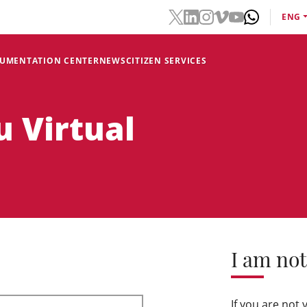
ENG
CUMENTATION CENTER
NEWS
CITIZEN SERVICES
u Virtual
I am not
If you are not 