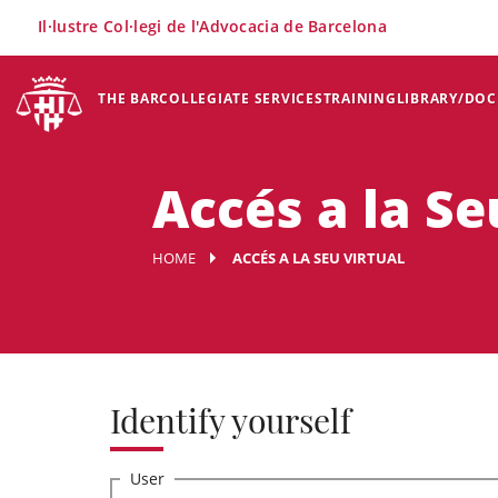
×
Il·lustre Col·legi de l'Advocacia de Barcelona
THE BAR
COLLEGIATE SERVICES
TRAINING
LIBRARY/DO
Accés a la Se
HOME
ACCÉS A LA SEU VIRTUAL
Identify yourself
User