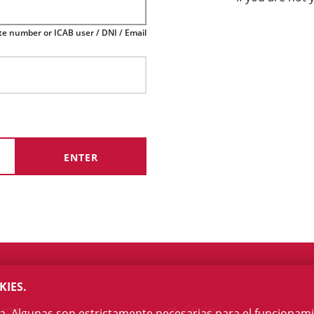
te number or ICAB user / DNI / Email
KIES.
egi
Contact
na. Algunas son estrictamente necesarias para el funcionami