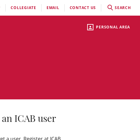
COLLEGIATE
EMAIL
CONTACT US
SEARCH
PERSONAL AREA
 an ICAB user
yet a user, Register at ICAB