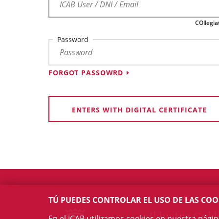
COllegia
Password
FORGOT PASSOWRD
ENTERS WITH DIGITAL CERTIFICATE
TÚ PUEDES CONTROLAR EL USO DE LAS COO
Il·lustre Col·l
En el ICAB utilizamos cookies en nuestra pági