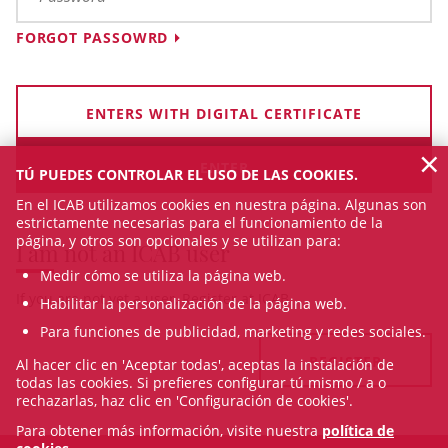
FORGOT PASSOWRD
ENTERS WITH DIGITAL CERTIFICATE
×
TÚ PUEDES CONTROLAR EL USO DE LAS COOKIES.
En el ICAB utilizamos cookies en nuestra página. Algunas son
estrictamente necesarias para el funcionamiento de la
página, y otros son opcionales y se utilizan para:
I am not an ICAB user
Medir cómo se utiliza la página web.
If you are not yet a user, Register at ICAB
Habilitar la personalización de la página web.
Para funciones de publicidad, marketing y redes sociales.
REGISTER
Al hacer clic en 'Aceptar todas', aceptas la instalación de
todas las cookies. Si prefieres configurar tú mismo / a o
rechazarlas, haz clic en 'Configuración de cookies'.
Para obtener más información, visite nuestra
política de