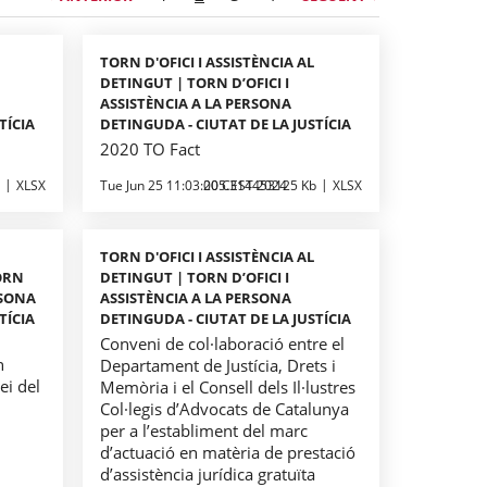
TORN D'OFICI I ASSISTÈNCIA AL
DETINGUT | TORN D’OFICI I
ASSISTÈNCIA A LA PERSONA
TÍCIA
DETINGUDA - CIUTAT DE LA JUSTÍCIA
2020 TO Fact
XLSX
Tue Jun 25 11:03:00 CEST 2024
205.314453125 Kb
XLSX
TORN D'OFICI I ASSISTÈNCIA AL
TORN
DETINGUT | TORN D’OFICI I
RSONA
ASSISTÈNCIA A LA PERSONA
TÍCIA
DETINGUDA - CIUTAT DE LA JUSTÍCIA
Conveni de col·laboració entre el
n
Departament de Justícia, Drets i
ei del
Memòria i el Consell dels Il·lustres
Col·legis d’Advocats de Catalunya
per a l’establiment del marc
d’actuació en matèria de prestació
d’assistència jurídica gratuïta