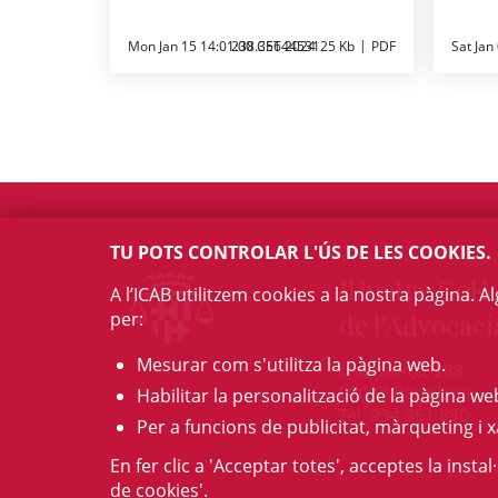
Mon Jan 15 14:01:00 CET 2024
238.3564453125 Kb
PDF
Sat Jan
TU POTS CONTROLAR L'ÚS DE LES COOKIES.
Il·lustre Col·l
A l’ICAB utilitzem cookies a la nostra pàgina. 
per:
de l'Advocaci
Mesurar com s'utilitza la pàgina web.
c/ Mallorca, 283
08037 Barcelona
Habilitar la personalització de la pàgina we
Tel. 934 961 880
Per a funcions de publicitat, màrqueting i x
En fer clic a 'Acceptar totes', acceptes la insta
de cookies'.