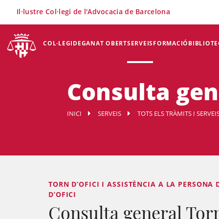
×
Il·lustre Col·legi de l'Advocacia de Barcelona
COL·LEGI
DEGANAT OBERT
SERVEIS
FORMACIÓ
BIBLIOTE
Consulta gene
INICI
SERVEIS
TOTS ELS TRÀMITS I SERVEI
TORN D’OFICI I ASSISTÈNCIA A LA PERSONA 
D’OFICI
Consulta general Torn