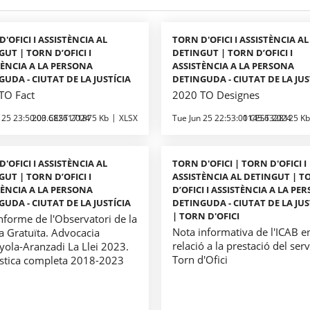
'OFICI I ASSISTÈNCIA AL
TORN D'OFICI I ASSISTÈNCIA AL
UT | TORN D’OFICI I
DETINGUT | TORN D’OFICI I
TÈNCIA A LA PERSONA
ASSISTÈNCIA A LA PERSONA
GUDA - CIUTAT DE LA JUSTÍCIA
DETINGUDA - CIUTAT DE LA JUS
TO Fact
2020 TO Designes
 25 23:50:00 CEST 2024
203.6826171875 Kb
XLSX
Tue Jun 25 22:53:00 CEST 2024
1145.6328125 Kb
'OFICI I ASSISTÈNCIA AL
TORN D'OFICI | TORN D'OFICI I
UT | TORN D’OFICI I
ASSISTÈNCIA AL DETINGUT | 
TÈNCIA A LA PERSONA
D’OFICI I ASSISTÈNCIA A LA PE
GUDA - CIUTAT DE LA JUSTÍCIA
DETINGUDA - CIUTAT DE LA JUS
| TORN D'OFICI
Informe de l'Observatori de la
Nota informativa de l'ICAB e
ia Gratuïta. Advocacia
relació a la prestació del serv
yola-Aranzadi La Llei 2023.
Torn d'Ofici
ística completa 2018-2023