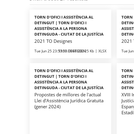
TORN D'OFICI I ASSISTÈNCIA AL
TORN D
DETINGUT | TORN D’OFICI I
DETING
ASSISTÈNCIA A LA PERSONA
ASSIS
DETINGUDA - CIUTAT DE LA JUSTÍCIA
DETIN
2021 TO Designes
2021 
Tue Jun 25 23:53:00 CEST 2024
1153.0048828125 Kb
XLSX
Tue Jun
TORN D'OFICI I ASSISTÈNCIA AL
TORN D
DETINGUT | TORN D’OFICI I
DETING
ASSISTÈNCIA A LA PERSONA
ASSIS
DETINGUDA - CIUTAT DE LA JUSTÍCIA
DETIN
Propostes de millores de l'actual
XVIII 
Llei d'Assistència Jurídica Gratuïta
Justíc
(gener 2024)
Espan
Estad