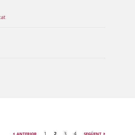
cat
1
2
3
4
ANTERIOR
SEGÜENT