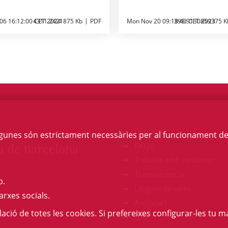
 06 16:12:00 CET 2024
4311.2421875 Kb
PDF
Mon Nov 20 09:18:43 CET 2023
398.9130859375 K
egi
Contacte
Algunes són estrictament necessàries per al funcionament de la
a de Barcelona
FAQs
Treballa amb nosaltres
Transparència
b.
Lloguer de sales
arxes socials.
Anuncia't
l·lació de totes les cookies. Si prefereixes configurar-les tu ma
GAJ