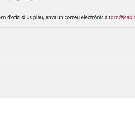
rn d’ofici si us plau, enviï un correu electrònic a
torn@icab.