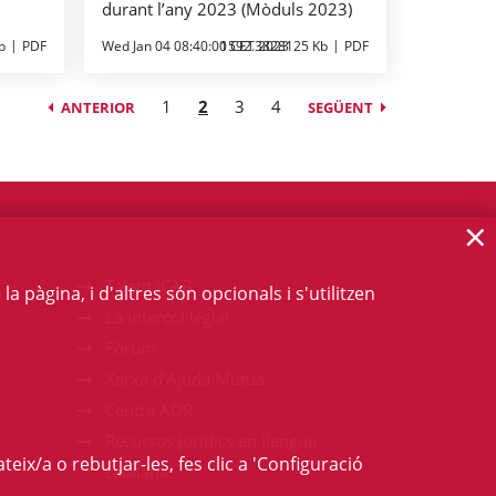
durant l’any 2023 (Mòduls 2023)
b
PDF
Wed Jan 04 08:40:00 CET 2023
1592.3828125 Kb
PDF
1
2
3
4
ANTERIOR
SEGÜENT
×
Talent ICAB
 pàgina, i d'altres són opcionals i s'utilitzen
La intercol·legial
Fòrum
Xarxa d'Ajuda Mútua
Centre ADR
Recursos jurídics en llengua
teix/a o rebutjar-les, fes clic a 'Configuració
catalana