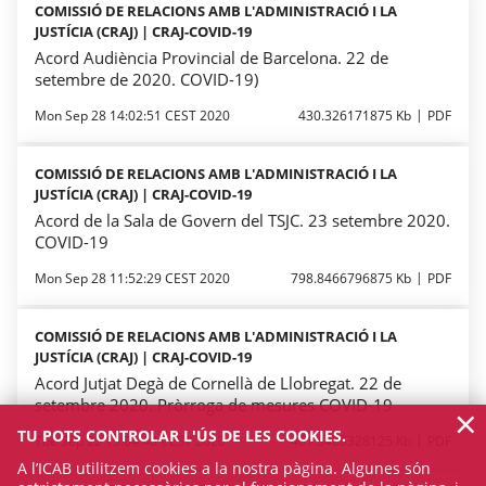
COMISSIÓ DE RELACIONS AMB L'ADMINISTRACIÓ I LA
JUSTÍCIA (CRAJ) | CRAJ-COVID-19
Acord Audiència Provincial de Barcelona. 22 de
setembre de 2020. COVID-19)
Mon Sep 28 14:02:51 CEST 2020
430.326171875 Kb
PDF
COMISSIÓ DE RELACIONS AMB L'ADMINISTRACIÓ I LA
JUSTÍCIA (CRAJ) | CRAJ-COVID-19
Acord de la Sala de Govern del TSJC. 23 setembre 2020.
COVID-19
Mon Sep 28 11:52:29 CEST 2020
798.8466796875 Kb
PDF
COMISSIÓ DE RELACIONS AMB L'ADMINISTRACIÓ I LA
JUSTÍCIA (CRAJ) | CRAJ-COVID-19
Acord Jutjat Degà de Cornellà de Llobregat. 22 de
setembre 2020. Pròrroga de mesures COVID-19
×
TU POTS CONTROLAR L'ÚS DE LES COOKIES.
Tue Sep 22 15:04:48 CEST 2020
461.3486328125 Kb
PDF
A l’ICAB utilitzem cookies a la nostra pàgina. Algunes són