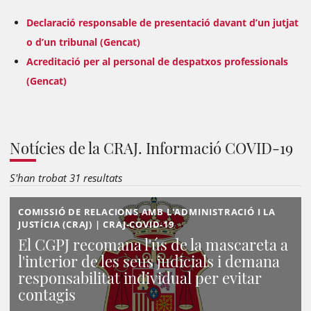
Declaració responsable de presentació davant d’un jutjat
o d’un tribunal (Gencat)
Acreditació per al personal de despatxos professionals
(Gencat)
Notícies de la CRAJ. Informació COVID-19
S'han trobat 31 resultats
COMISSIÓ DE RELACIONS AMB L'ADMINISTRACIÓ I LA
JUSTÍCIA (CRAJ) | CRAJ-COVID-19
El CGPJ recomana l'ús de la mascareta a
l'interior de les seus judicials i demana
responsabilitat individual per evitar
contagis