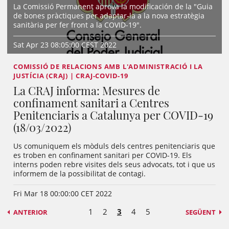
La Comissió Permanent aprova la modificación de la "Guia
de bones pràctiques per adaptar-la a la nova estratègia
sanitària per fer front a la COVID-19".
Sat Apr 23 08:05:00 CEST 2022
COMISSIÓ DE RELACIONS AMB L'ADMINISTRACIÓ I LA
JUSTÍCIA (CRAJ) | CRAJ-COVID-19
La CRAJ informa: Mesures de
confinament sanitari a Centres
Penitenciaris a Catalunya per COVID-19
(18/03/2022)
Us comuniquem els mòduls dels centres penitenciaris que
es troben en confinament sanitari per COVID-19. Els
interns poden rebre visites dels seus advocats, tot i que us
informem de la possibilitat de contagi.
Fri Mar 18 00:00:00 CET 2022
1
2
3
4
5
ANTERIOR
SEGÜENT