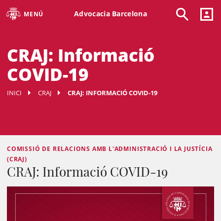
Advocacia Barcelona
MENÚ
CRAJ: Informació
COVID-19
INICI
CRAJ
CRAJ: INFORMACIÓ COVID-19
COMISSIÓ DE RELACIONS AMB L'ADMINISTRACIÓ I LA JUSTÍCIA
(CRAJ)
CRAJ: Informació COVID-19