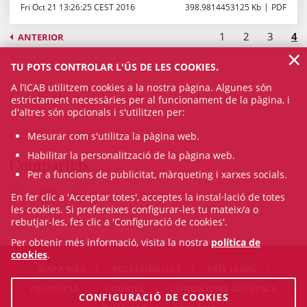
Fri Oct 21 13:26:25 CEST 2016
398.9814453125 Kb
PDF
1
2
3
4
ANTERIOR
×
TU POTS CONTROLAR L'ÚS DE LES COOKIES.
A l’ICAB utilitzem cookies a la nostra pàgina. Algunes són
Contacte
estrictament necessàries per al funcionament de la pàgina, i
d'altres són opcionals i s'utilitzen per:
Mesurar com s'utilitza la pàgina web.
Habilitar la personalització de la pàgina web.
Comparteix
Per a funcions de publicitat, màrqueting i xarxes socials.
En fer clic a 'Acceptar totes', acceptes la instal·lació de totes
les cookies. Si prefereixes configurar-les tu mateix/a o
rebutjar-les, fes clic a 'Configuració de cookies'.
Per obtenir més informació, visita la nostra
política de
cookies
.
MAPA WEB
ACCESSIBILITAT
AVÍS LEGAL
PRIVADESA
COOKIES
CONDICIONS GENERALS
CONFIGURACIÓ DE COOKIES