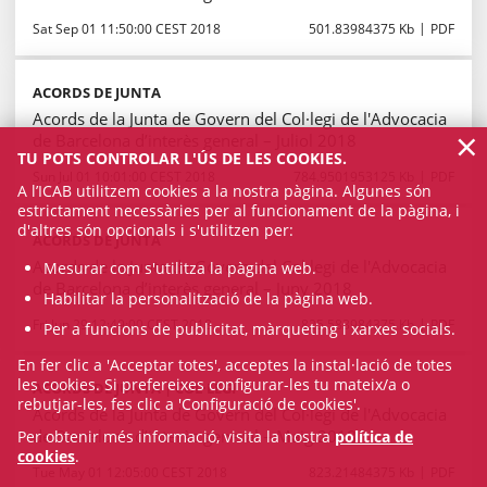
Sat Sep 01 11:50:00 CEST 2018
501.83984375 Kb
PDF
ACORDS DE JUNTA
Acords de la Junta de Govern del Col·legi de l'Advocacia
×
de Barcelona d’interès general – Juliol 2018
TU POTS CONTROLAR L'ÚS DE LES COOKIES.
Sun Jul 01 10:01:00 CEST 2018
784.9501953125 Kb
PDF
A l’ICAB utilitzem cookies a la nostra pàgina. Algunes són
estrictament necessàries per al funcionament de la pàgina, i
d'altres són opcionals i s'utilitzen per:
ACORDS DE JUNTA
Acords de la Junta de Govern del Col·legi de l'Advocacia
Mesurar com s'utilitza la pàgina web.
de Barcelona d’interès general – Juny 2018
Habilitar la personalització de la pàgina web.
Fri Jun 29 12:49:00 CEST 2018
825.583984375 Kb
PDF
Per a funcions de publicitat, màrqueting i xarxes socials.
En fer clic a 'Acceptar totes', acceptes la instal·lació de totes
les cookies. Si prefereixes configurar-les tu mateix/a o
ACORDS DE JUNTA | COL·LEGI
rebutjar-les, fes clic a 'Configuració de cookies'.
Acords de la Junta de Govern del Col·legi de l'Advocacia
de Barcelona d’interès general – Maig 2018
Per obtenir més informació, visita la nostra
política de
cookies
.
Tue May 01 12:05:00 CEST 2018
823.21484375 Kb
PDF