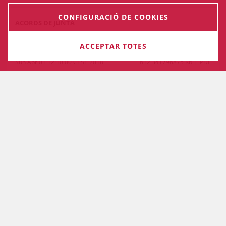
CONFIGURACIÓ DE COOKIES
ACORDS DE JUNTA
Acords de la Junta de Govern del Col·legi de l'Advocacia
de Barcelona d’interès general – Abril 2018
ACCEPTAR TOTES
Sun Apr 01 12:10:00 CEST 2018
612.341796875 Kb
PDF
4
5
6
7
8
ANTERIOR
SEGÜENT
SECRETARIA DE JUNTA DE GOVERN
Mallorca, 283
08037 Barcelona , Barcelona (Espanya)
93 601 12 28 / 93 496 18 80
Fax: 93 487 15 70