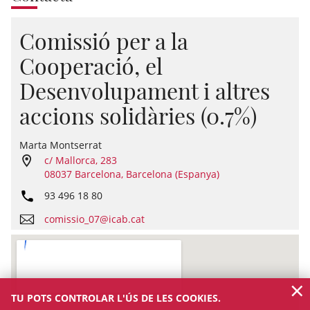
Comissió per a la
Cooperació, el
Desenvolupament i altres
accions solidàries (0.7%)
Marta Montserrat
c/ Mallorca, 283
08037 Barcelona, Barcelona (Espanya)
93 496 18 80
comissio_07@icab.cat
×
TU POTS CONTROLAR L'ÚS DE LES COOKIES.