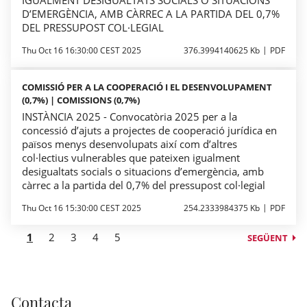
D’EMERGÈNCIA, AMB CÀRREC A LA PARTIDA DEL 0,7%
DEL PRESSUPOST COL·LEGIAL
Thu Oct 16 16:30:00 CEST 2025
376.3994140625 Kb
PDF
COMISSIÓ PER A LA COOPERACIÓ I EL DESENVOLUPAMENT
(0,7%) | COMISSIONS (0,7%)
INSTÀNCIA 2025 - Convocatòria 2025 per a la
concessió d’ajuts a projectes de cooperació jurídica en
països menys desenvolupats així com d’altres
col·lectius vulnerables que pateixen igualment
desigualtats socials o situacions d’emergència, amb
càrrec a la partida del 0,7% del pressupost col·legial
Thu Oct 16 15:30:00 CEST 2025
254.2333984375 Kb
PDF
1
2
3
4
5
SEGÜENT
Contacta