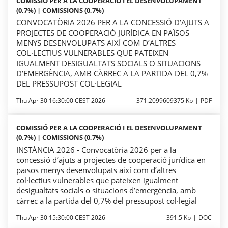
COMISSIÓ PER A LA COOPERACIÓ I EL DESENVOLUPAMENT
(0,7%) | COMISSIONS (0,7%)
CONVOCATÒRIA 2026 PER A LA CONCESSIÓ D’AJUTS A
PROJECTES DE COOPERACIÓ JURÍDICA EN PAÏSOS
MENYS DESENVOLUPATS AIXÍ COM D’ALTRES
COL·LECTIUS VULNERABLES QUE PATEIXEN
IGUALMENT DESIGUALTATS SOCIALS O SITUACIONS
D’EMERGÈNCIA, AMB CÀRREC A LA PARTIDA DEL 0,7%
DEL PRESSUPOST COL·LEGIAL
Thu Apr 30 16:30:00 CEST 2026
371.2099609375 Kb
PDF
COMISSIÓ PER A LA COOPERACIÓ I EL DESENVOLUPAMENT
(0,7%) | COMISSIONS (0,7%)
INSTÀNCIA 2026 - Convocatòria 2026 per a la
concessió d’ajuts a projectes de cooperació jurídica en
països menys desenvolupats així com d’altres
col·lectius vulnerables que pateixen igualment
desigualtats socials o situacions d’emergència, amb
càrrec a la partida del 0,7% del pressupost col·legial
Thu Apr 30 15:30:00 CEST 2026
391.5 Kb
DOC